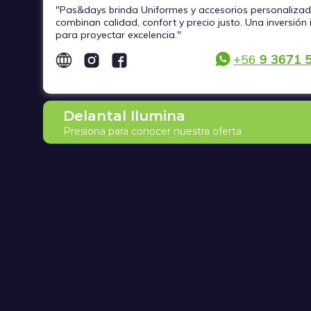
"Pas&days brinda Uniformes y accesorios personaliza
combinan calidad, confort y precio justo. Una inversión 
para proyectar excelencia."
+56
9 3671 
Delantal Ilumina
Presiona para conocer nuestra oferta