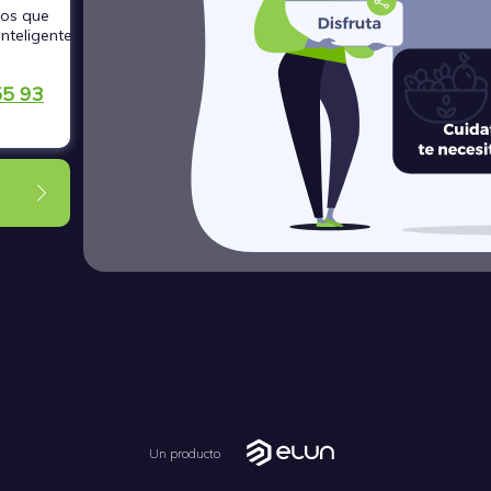
dos que
inteligente
55 93
Un producto