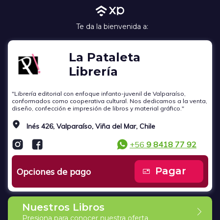
Te da la bienvenida a:
La Pataleta
Librería
"Librería editorial con enfoque infanto-juvenil de Valparaíso,
conformados como cooperativa cultural. Nos dedicamos a la venta,
diseño, confección e impresión de libros y material gráfico."
Inés 426, Valparaíso, Viña del Mar, Chile
+56
9 8418 77 92
Pagar
Opciones de pago
Nuestros Libros
Presiona para conocer nuestra oferta