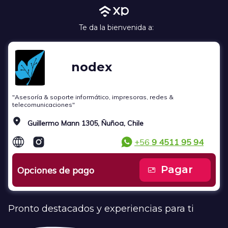
Te da la bienvenida a:
nodex
"Asesoría & soporte informático, impresoras, redes &
telecomunicaciones"
Guillermo Mann 1305, Ñuñoa, Chile
+56
9 4511 95 94
Pagar
Opciones de pago
Pronto destacados y experiencias para ti